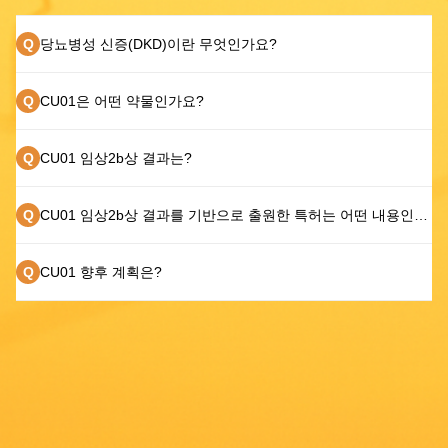
Q
당뇨병성 신증(DKD)이란 무엇인가요?
Q
CU01은 어떤 약물인가요?
Q
CU01 임상2b상 결과는?
Q
CU01 임상2b상 결과를 기반으로 출원한 특허는 어떤 내용인가요?
Q
CU01 향후 계획은?
About Us
Science
Pipeline
Investors
Careers
Partners