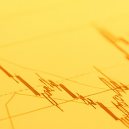
1
2
MT-103 : 뉴코
큐라클-맵틱스는 어
(NewCo) 모델은 무
떠한 협력 관계인가
엇인가요?
요?
3
4
MT-103 : 계약 상대
(6/5 Update)메멘토
방인 메멘토
(Memento
(Memento
Medicines)에 대한
Medicines)는 어떤
정보는 언제 공개되
회사인가요?
나요?
5
CU01 향후 계획은?
회사 관련
열린 분류
연구 관련