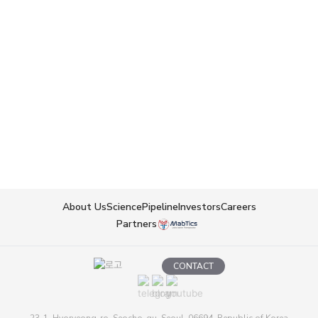
서울대학교 의학 박사
서울대학교병원 헬스케어 시스템 강남센터 원장
서울대학교 의과대학 교수, 알레르기 내과(SCI 논문 발표: 381편)
서규영
고려대 법학박사
금융감독원 공보국장, 자산운용검사국장, 인적자원개발실 국장 등 역임
금융감독원 금융교육국 선임교수
금융채권자조정위원회 사무국장
About Us
Science
Pipeline
Investors
Careers
Partners
CONTACT
23-1, Hyoryeong-ro, Seocho-gu, Seoul, 06694, Republic of Korea