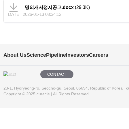
명의개서정지공고.docx
(29.3K)
DATE : 2026-01-13 08:34:12
About Us
Science
Pipeline
Investors
Careers
CONTACT
23-1, Hyoryeong-ro, Seocho-gu, Seoul, 06694, Republic of Korea
c
Copyright © 2025 curacle | All Rights Reserved