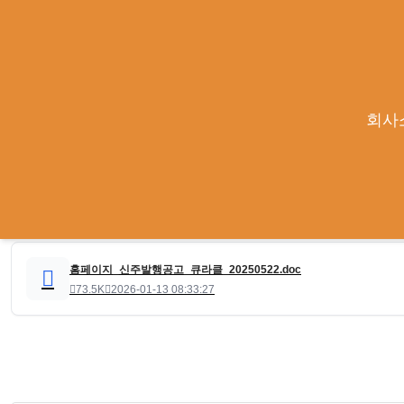
신주발행공고
회사
2025-05-22
큐라클관리자
|
.
홈페이지_신주발행공고_큐라클_20250522.doc
73.5K
2026-01-13 08:33:27