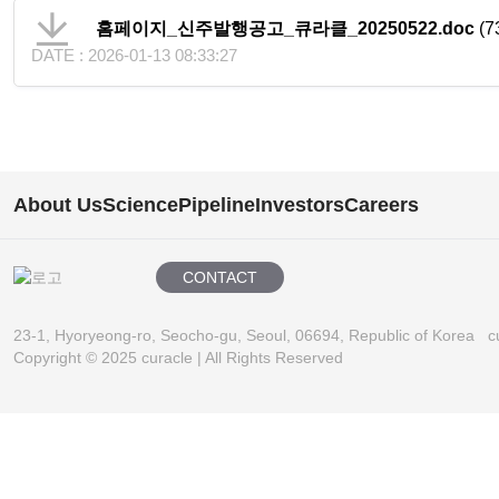
홈페이지_신주발행공고_큐라클_20250522.doc
(7
DATE : 2026-01-13 08:33:27
About Us
Science
Pipeline
Investors
Careers
CONTACT
23-1, Hyoryeong-ro, Seocho-gu, Seoul, 06694, Republic of Korea
c
Copyright © 2025 curacle | All Rights Reserved