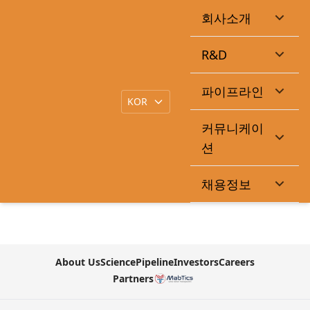
회사소개
의결권대리행사권유참고서류
R&D
|
작성일
2026-03-11
큐라클관리자
목록
파이프라인
본문
커뮤니케이
https://dart.fss.or.kr/dsaf001/main.do?
션
rcpNo=20260311003687
채용정보
첨부파일
About Us
Science
Pipeline
Investors
Careers
Partners