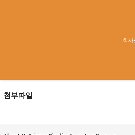
합병등종료보고서 (합병)
회사
작성일
2026-02-02
|
큐라클관리자
본문
https://dart.fss.or.kr/dsaf001/main.do?rcpNo=2026020200030
첨부파일