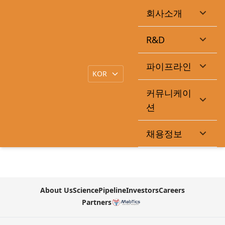
회사소개
사업보고서 (2025.12)
R&D
|
작성일
2026-03-18
큐라클관리자
목록
파이프라인
본문
커뮤니케이
https://dart.fss.or.kr/dsaf001/main.do?
션
rcpNo=20260318001692
채용정보
첨부파일
About Us
Science
Pipeline
Investors
Careers
Partners