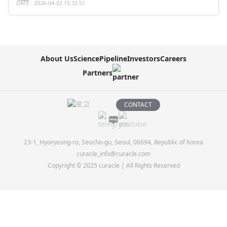
DATE : 2026-04-02 15:32:51
About Us
Science
Pipeline
Investors
Careers
Partners
CONTACT
23-1, Hyoryeong-ro, Seocho-gu, Seoul, 06694, Republic of Korea
curacle_info@curacle.com
Copyright © 2025 curacle | All Rights Reserved