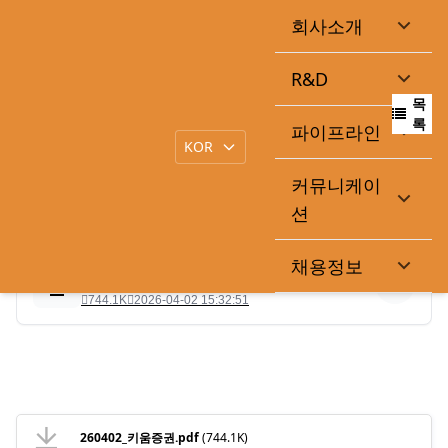
회사소개
키움증권 리포트
R&D
목
|
작성일
2026-04-02
큐라클관리자
록
파이프라인
커뮤니케이
키움증권 신민수 애널리스트 리포트입니다.
션
채용정보
260402_키움증권.pdf
744.1K
2026-04-02 15:32:51
260402_키움증권.pdf
(744.1K)