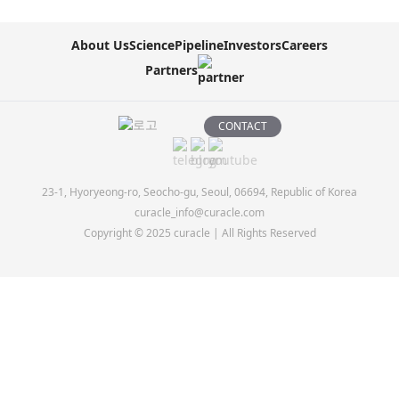
About Us
Science
Pipeline
Investors
Careers
Partners
CONTACT
23-1, Hyoryeong-ro, Seocho-gu, Seoul, 06694, Republic of Korea
curacle_info@curacle.com
Copyright © 2025 curacle | All Rights Reserved