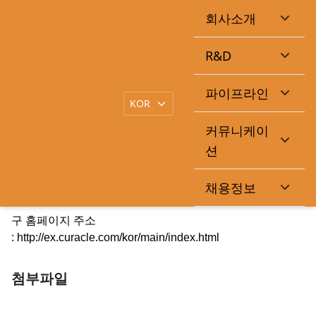
회사소개
신규 홈페이지 오픈 안내드립니다.
R&D
|
작성일
2026-01-05
큐라클관리자
목록
파이프라인
본문
커뮤니케이
큐라클 메인 홈페이지를 새롭게 단장했습니다.
션
앞으로 새 홈페이지에서 회사 관련 소식을 충실히 전달드릴
채용정보
수 있도록 하겠습니다.
구 홈페이지 주소
:
http://ex.curacle.com/kor/main/index.html
첨부파일