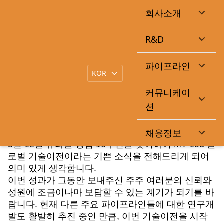
회사소개
창립 10주년 주주서한
R&D
|
작성일
2026-05-11
큐라클관리자
목록
파이프라인
본문
커뮤니케이
존경하는 주주 여러분께,
션
따뜻한 봄기운이 완연한 5월, 주주 여러분께 인사드
립니다. 가정에 건강과 평안이 함께하시기를 기원합
채용정보
니다.
5월 12일 큐라클 창립 10주년을 맞이하여 MT-103 글
로벌 기술이전이라는 기쁜 소식을 전해드리게 되어
의미 있게 생각합니다.
이번 성과가 그동안 보내주신 주주 여러분의 신뢰와
성원에 조금이나마 보답할 수 있는 계기가 되기를 바
랍니다. 현재 다른 주요 파이프라인들에 대한 연구개
발도 활발히 추진 중인 만큼, 이번 기술이전을 시작