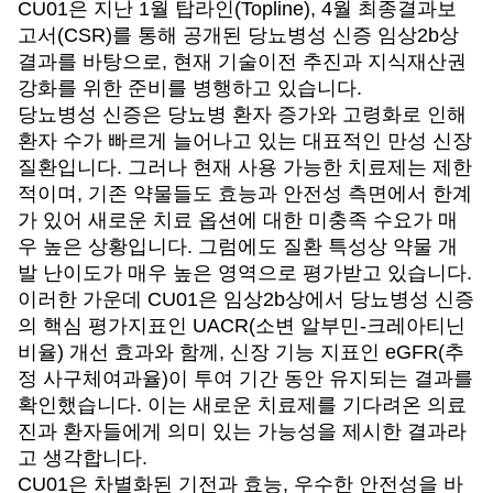
CU01
은 지난 1월 탑라인(Topline), 4월 최종결과보
고서(CSR)를 통해 공개된 당뇨병성 신증 임상2b상
결과를 바탕으로, 현재 기술이전 추진과 지식재산권
강화를 위한 준비를 병행하고 있습니다.
당뇨병성 신증은 당뇨병 환자 증가와 고령화로 인해
환자 수가 빠르게 늘어나고 있는 대표적인 만성 신장
질환입니다. 그러나 현재 사용 가능한 치료제는 제한
적이며, 기존 약물들도 효능과 안전성 측면에서 한계
가 있어 새로운 치료 옵션에 대한 미충족 수요가 매
우 높은 상황입니다. 그럼에도 질환 특성상 약물 개
발 난이도가 매우 높은 영역으로 평가받고 있습니다.
이러한 가운데 CU01은 임상2b상에서 당뇨병성 신증
의 핵심 평가지표인 UACR(소변 알부민-크레아티닌
비율) 개선 효과와 함께, 신장 기능 지표인 eGFR(추
정 사구체여과율)이 투여 기간 동안 유지되는 결과를
확인했습니다. 이는 새로운 치료제를 기다려온 의료
진과 환자들에게 의미 있는 가능성을 제시한 결과라
고 생각합니다.
CU01
은 차별화된 기전과 효능, 우수한 안전성을 바