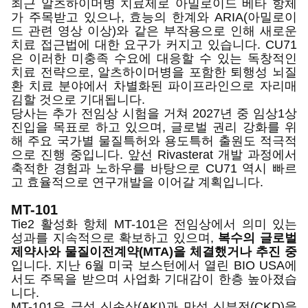
최근 알츠하이머병 치료제로 아밀로이드 베타 항체
가 주목받고 있으나, 효능의 한계와 ARIA(아밀로이
드 관련 영상 이상)와 같은 부작용으로 인해 새로운
치료 접근법에 대한 요구가 커지고 있습니다. CU71
은 이러한 미충족 수요에 대응할 수 있는 독창적인
치료 전략으로, 알츠하이머병을 포함한 퇴행성 뇌질
환 치료 분야에서 차별화된 파이프라인으로 자리매
김할 것으로 기대됩니다.
당사는 추가 전임상 시험을 거쳐 2027년 중 임상1상
진입을 목표로 하고 있으며, 글로벌 권리 강화를 위
해 주요 국가별 물질특허와 용도특허 출원도 적극적
으로 진행 중입니다. 앞선 Rivasterat 개발 과정에서
축적한 경험과 노하우를 바탕으로 CU71 역시 빠르
고 효율적으로 연구개발을 이어갈 계획입니다.
MT-101
Tie2 활성화 항체 MT-101은 전임상에서 의미 있는
성과를 지속적으로 확보하고 있으며,
복수의 글로벌
제약사와 물질이전계약(MTA)을 체결했거나 추진 중
입니다. 지난 6월 미국 보스턴에서 열린 BIO USA에
서도 주목을 받으며 사업화 기대감이 한층 높아졌습
니다.
MT-101은 급성 신손상(AKI)과 만성 신부전(CKD)을