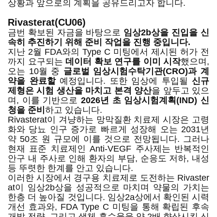
상황과 앞으로의 계획을 공유드리고자 합니다.
Rivasterat(CU06)
금번 확보된 자금을 바탕으로
임상2b상을 진입을 신
속히 추진하기 위해 준비 작업을 진행 중입니다.
지난 2월 FDA와의 Type C 미팅에서 제시된 허가 전
까지 요구되는
데이터 확보 연구를 이미 시작
했으며,
오는 10월 중
글로벌 임상시험수탁기관(CRO)과 계
약을 완료할
예정입니다. 또한 임상에 투입될
신규
제형은 시험 생산을 마치고 본격 양산
을 앞두고 있으
며, 이를 기반으로
2026년 초 임상시험계획(IND) 신
청을 준비
하고 있습니다.
Rivasterat이 겨냥하는 망막질환 치료제 시장은 고령
화와 당뇨 인구 증가로 빠르게 성장해 오는 2031년
약 50조 원 규모에 이를 것으로 전망됩니다. 그러나
현재 표준 치료제인 Anti-VEGF 주사제는 반복적인
안구 내 주사로 인해 환자의 부담, 순응도 저하, 내성
등 뚜렷한 한계를 안고 있습니다.
이러한 시장에서 경구용 치료제로 도전하는 Rivaster
at이 임상2b상을 성공적으로 마치며 약물의 가치는
한층 더 높아질 것입니다. 임상2a상에서 확인된 시력
개선 효과와, FDA Type C 미팅을 통해 확립된 후속
개발 전략, 그리고 생체 흡수율을 약 2배 향상시킨 신