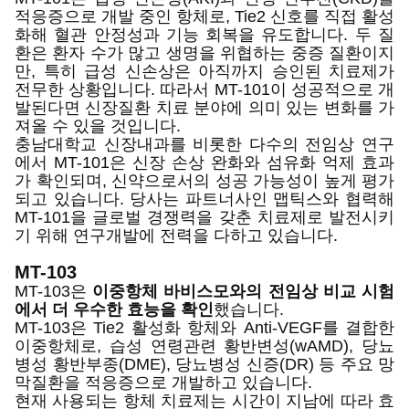
적응증으로 개발 중인 항체로, Tie2 신호를 직접 활성
화해 혈관 안정성과 기능 회복을 유도합니다. 두 질
환은 환자 수가 많고 생명을 위협하는 중증 질환이지
만, 특히 급성 신손상은 아직까지 승인된 치료제가
전무한 상황입니다. 따라서 MT-101이 성공적으로 개
발된다면 신장질환 치료 분야에 의미 있는 변화를 가
져올 수 있을 것입니다.
충남대학교 신장내과를 비롯한 다수의 전임상 연구
에서 MT-101은 신장 손상 완화와 섬유화 억제 효과
가 확인되며, 신약으로서의 성공 가능성이 높게 평가
되고 있습니다. 당사는 파트너사인 맵틱스와 협력해
MT-101을 글로벌 경쟁력을 갖춘 치료제로 발전시키
기 위해 연구개발에 전력을 다하고 있습니다.
MT-103
MT-103은
이중항체 바비스모와의 전임상 비교 시험
에서 더 우수한 효능을 확인
했습니다.
MT-103은 Tie2 활성화 항체와 Anti-VEGF를 결합한
이중항체로, 습성 연령관련 황반변성(wAMD), 당뇨
병성 황반부종(DME), 당뇨병성 신증(DR) 등 주요 망
막질환을 적응증으로 개발하고 있습니다.
현재 사용되는 항체 치료제는 시간이 지남에 따라 효