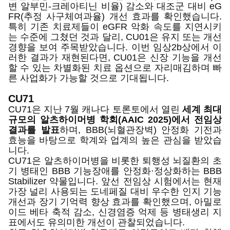
변 알부민-크레아티닌 비율) 감소와 대조군 대비 eG
FR(추정 사구체여과율) 개선 효과를 확인했습니다.
특히 기존 치료제들이 eGFR 악화 속도를 지연시키
는 수준에 그쳤던 것과 달리, CU01은 유지 또는 개선
경향을 보여 주목받았습니다. 이번 임상2b상에서 이
러한 결과가 재현된다면, CU01은 신장 기능을 개선
할 수 있는 차별화된 치료 옵션으로 자리매김하며 빠
른 사업화가 가능할 것으로 기대됩니다.
CU71
CU71은 지난 7월 캐나다 토론토에서 열린
세계 최대
규모의 알츠하이머병 학회(AAIC 2025)에서 전임상
결과를 발표
하며, BBB(뇌혈관장벽) 안정화 기전과
효능을 바탕으로 학계와 업계의 높은 관심을 받았습
니다.
CU71은 알츠하이머병을 비롯한 퇴행성 뇌질환의 초
기 병태인 BBB 기능장애를 안정화·정상화하는 BBB
Stabilizer 약물입니다. 앞선 전임상 시험에서는 현재
가장 널리 사용되는 도네페질 대비 우수한 인지 기능
개선과 장기 기억력 향상 효과를 확인했으며, 아밀로
이드 베타 축적 감소, 신경염증 억제 등 병태생리 지
표에서도 유의미한 개선이 관찰되었습니다.