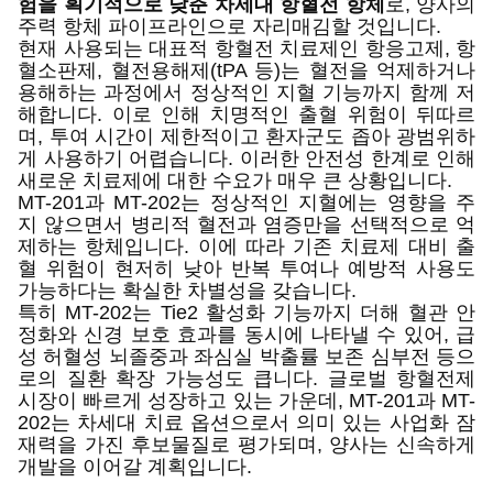
험을 획기적으로 낮춘 차세대 항혈전 항체
로, 양사의
주력 항체 파이프라인으로 자리매김할 것입니다.
현재 사용되는 대표적 항혈전 치료제인 항응고제, 항
혈소판제, 혈전용해제(tPA 등)는 혈전을 억제하거나
용해하는 과정에서 정상적인 지혈 기능까지 함께 저
해합니다. 이로 인해 치명적인 출혈 위험이 뒤따르
며, 투여 시간이 제한적이고 환자군도 좁아 광범위하
게 사용하기 어렵습니다. 이러한 안전성 한계로 인해
새로운 치료제에 대한 수요가 매우 큰 상황입니다.
MT-201과 MT-202는 정상적인 지혈에는 영향을 주
지 않으면서 병리적 혈전과 염증만을 선택적으로 억
제하는 항체입니다. 이에 따라 기존 치료제 대비 출
혈 위험이 현저히 낮아 반복 투여나 예방적 사용도
가능하다는 확실한 차별성을 갖습니다.
특히 MT-202는 Tie2 활성화 기능까지 더해 혈관 안
정화와 신경 보호 효과를 동시에 나타낼 수 있어, 급
성 허혈성 뇌졸중과 좌심실 박출률 보존 심부전 등으
로의 질환 확장 가능성도 큽니다. 글로벌 항혈전제
시장이 빠르게 성장하고 있는 가운데, MT-201과 MT-
202는 차세대 치료 옵션으로서 의미 있는 사업화 잠
재력을 가진 후보물질로 평가되며, 양사는 신속하게
개발을 이어갈 계획입니다.