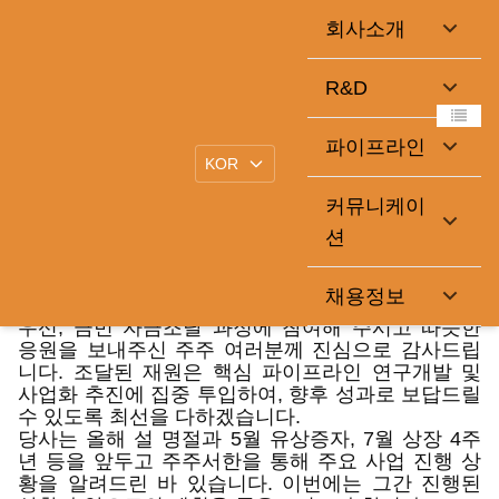
회사소개
명절 인사
R&D
2025-09-30
큐라클관리자
|
파이프라인
존경하는 주주 여러분께,
커뮤니케이
션
무더운 여름이 지나고 선선한 가을 바람이 불기 시작
했습니다. 민족 최대의 명절인 한가위를 맞이하여,
주주 여러분 가정에 건강과 풍요로움이 함께하시기
채용정보
를 기원합니다.
우선, 금번 자금조달 과정에 참여해 주시고 따뜻한
응원을 보내주신 주주 여러분께 진심으로 감사드립
니다. 조달된 재원은 핵심 파이프라인 연구개발 및
사업화 추진에 집중 투입하여, 향후 성과로 보답드릴
수 있도록 최선을 다하겠습니다.
당사는 올해 설 명절과 5월 유상증자, 7월 상장 4주
년 등을 앞두고 주주서한을 통해 주요 사업 진행 상
황을 알려드린 바 있습니다. 이번에는 그간 진행된