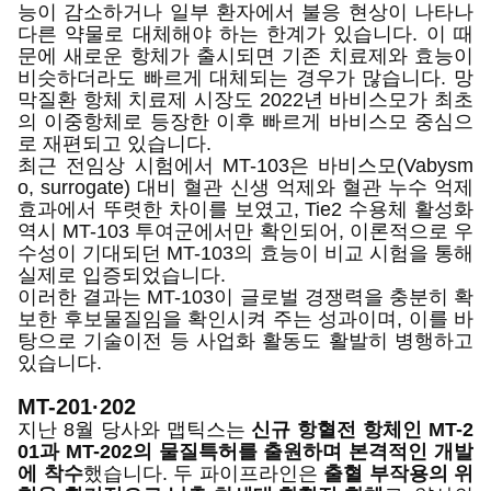
능이 감소하거나 일부 환자에서 불응 현상이 나타나
다른 약물로 대체해야 하는 한계가 있습니다. 이 때
문에 새로운 항체가 출시되면 기존 치료제와 효능이
비슷하더라도 빠르게 대체되는 경우가 많습니다. 망
막질환 항체 치료제 시장도 2022년 바비스모가 최초
의 이중항체로 등장한 이후 빠르게 바비스모 중심으
로 재편되고 있습니다.
최근 전임상 시험에서 MT-103은 바비스모(Vabysm
o, surrogate) 대비 혈관 신생 억제와 혈관 누수 억제
효과에서 뚜렷한 차이를 보였고, Tie2 수용체 활성화
역시 MT-103 투여군에서만 확인되어, 이론적으로 우
수성이 기대되던 MT-103의 효능이 비교 시험을 통해
실제로 입증되었습니다.
이러한 결과는 MT-103이 글로벌 경쟁력을 충분히 확
보한 후보물질임을 확인시켜 주는 성과이며, 이를 바
탕으로 기술이전 등 사업화 활동도 활발히 병행하고
있습니다.
MT-201
·202
지난 8월 당사와 맵틱스는
신규 항혈전 항체인 MT-2
01과 MT-202의 물질특허를 출원하며 본격적인 개발
에 착수
했습니다. 두 파이프라인은
출혈 부작용의 위