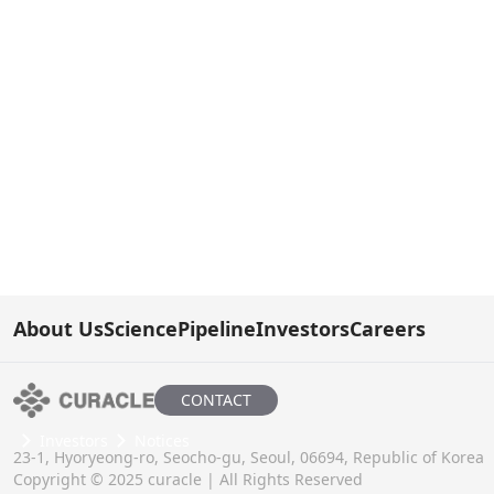
About Us
Science
Pipeline
Investors
Careers
CONTACT
Investors
Notices
23-1, Hyoryeong-ro, Seocho-gu, Seoul, 06694, Republic of Korea
Copyright © 2025 curacle | All Rights Reserved