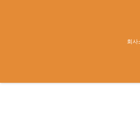
"큐라클, 1.5조 MT-103 기술이전 성공…추
회사
2026-07-06
큐라클관리자
|
https://www.mkhealth.co.kr/news/articleView.html?idxno=79171