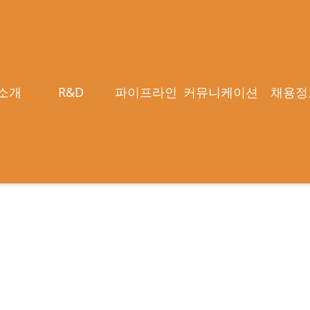
 초기 기술이전 목표" [바이오USA 2026]
소개
R&D
파이프라인
커뮤니케이션
채용정