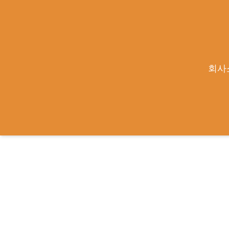
'큐라클 협업' 맵틱스 "차세대 항혈전 항체,
회사
작성일
2026-07-03
|
큐라클관리자
https://news.mtn.co.kr/news-detail/2026070315070186191