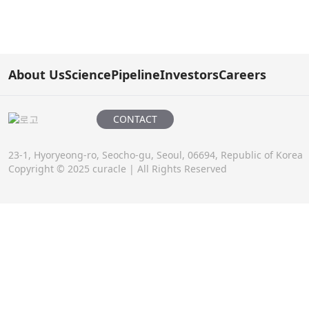
About Us
Science
Pipeline
Investors
Careers
CONTACT
23-1, Hyoryeong-ro, Seocho-gu, Seoul, 06694, Republic of Korea
Copyright © 2025 curacle | All Rights Reserved