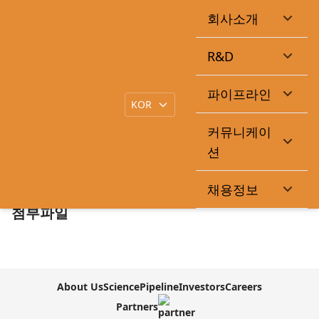
회사소개
큐라클, 'MT-103' 기술이전으로 파이프라인 가치 재평가-
IBK
R&D
|
작성일
2026-06-12
큐라클관리자
목록
파이프라인
커뮤니케이
본문
션
https://www.edaily.co.kr/News/Read?
newsId=02627286645481064&mediaCodeNo=257&OutLnkChk=Y
채용정보
첨부파일
About Us
Science
Pipeline
Investors
Careers
Partners